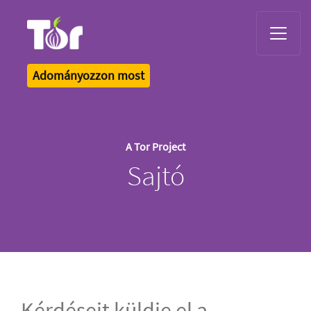
Tor Logo
Adományozzon most
A Tor Project
Sajtó
Kérdéseit küldje el a