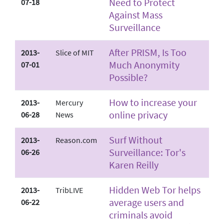
Need to Protect
07-18
Against Mass
Surveillance
After PRISM, Is Too
2013-
Slice of MIT
Much Anonymity
07-01
Possible?
How to increase your
2013-
Mercury
online privacy
06-28
News
Surf Without
2013-
Reason.com
Surveillance: Tor's
06-26
Karen Reilly
Hidden Web Tor helps
2013-
TribLIVE
average users and
06-22
criminals avoid