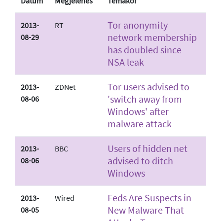
Dátum
Megjelenés
Témakör
Tor anonymity
2013-
RT
network membership
08-29
has doubled since
NSA leak
Tor users advised to
2013-
ZDNet
'switch away from
08-06
Windows' after
malware attack
Users of hidden net
2013-
BBC
advised to ditch
08-06
Windows
Feds Are Suspects in
2013-
Wired
New Malware That
08-05