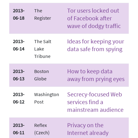
Tor users locked out
2013-
The
of Facebook after
06-18
Register
wave of dodgy traffic
Ideas for keeping your
2013-
The Salt
data safe from spying
06-14
Lake
Tribune
How to keep data
2013-
Boston
away from prying eyes
06-13
Globe
Secrecy-focused Web
2013-
Washington
services find a
06-12
Post
mainstream audience
Privacy on the
2013-
Reflex
Internet already
06-11
(Czech)