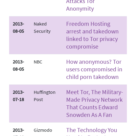
Attacks Tor
Anonymity
Freedom Hosting
2013-
Naked
arrest and takedown
08-05
Security
linked to Tor privacy
compromise
How anonymous? Tor
2013-
NBC
users compromised in
08-05
child porn takedown
Meet Tor, The Military-
2013-
Huffington
Made Privacy Network
07-18
Post
That Counts Edward
Snowden As A Fan
The Technology You
2013-
Gizmodo