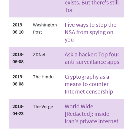
exists. But there's still
Tor
Five ways to stop the
2013-
Washington
NSA from spying on
06-10
Post
you
Ask a hacker: Top four
2013-
ZDNet
anti-surveillance apps
06-08
Cryptography as a
2013-
The Hindu
means to counter
06-08
Internet censorship
World Wide
2013-
The Verge
[Redacted]: inside
04-23
Iran's private internet