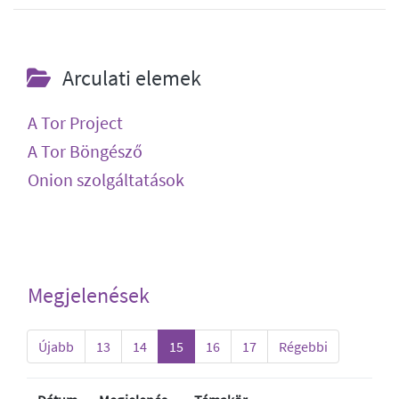
Arculati elemek
A Tor Project
A Tor Böngésző
Onion szolgáltatások
Megjelenések
Újabb
13
14
15
16
17
Régebbi