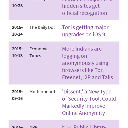
hidden sites get
10-28
official recognition
Tor is getting major
2015-
The Daily Dot
upgrades on iOS 9
10-14
More Indians are
2015-
Economic
logging on
10-13
Times
anonymously using
browsers like Tor,
Freenet, I2P and Tails
'Dissent,' a New Type
2015-
Motherboard
of Security Tool, Could
09-16
Markedly Improve
Online Anonymity
N.H. Public Library
2015-
NPR