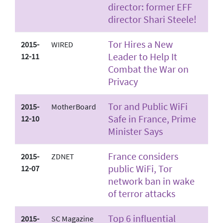
director: former EFF
director Shari Steele!
Tor Hires a New
2015-
WIRED
Leader to Help It
12-11
Combat the War on
Privacy
Tor and Public Wi­Fi
2015-
MotherBoard
Safe in France, Prime
12-10
Minister Says
France considers
2015-
ZDNET
public Wi­Fi, Tor
12-07
network ban in wake
of terror attacks
Top 6 influential
2015-
SC Magazine