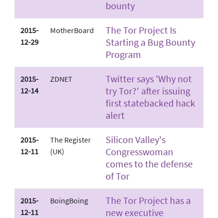
bounty
The Tor Project Is
2015-
MotherBoard
Starting a Bug Bounty
12-29
Program
Twitter says 'Why not
2015-
ZDNET
try Tor?' after issuing
12-14
first state­backed hack
alert
Silicon Valley's
2015-
The Register
Congresswoman
12-11
(UK)
comes to the defense
of Tor
The Tor Project has a
2015-
BoingBoing
new executive
12-11