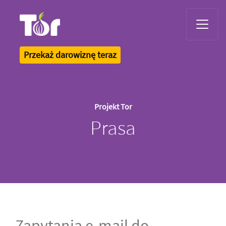
Tor Logo
Przekaż darowiznę teraz
Projekt Tor
Prasa
Zapytania e-mail do