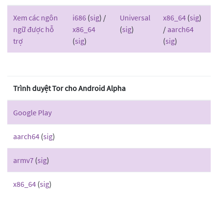
Xem các ngôn
i686
(
sig
) /
Universal
x86_64
(
sig
)
ngữ được hỗ
x86_64
(
sig
)
/
aarch64
trợ
(
sig
)
(
sig
)
Trình duyệt Tor cho Android Alpha
Google Play
aarch64
(
sig
)
armv7
(
sig
)
x86_64
(
sig
)