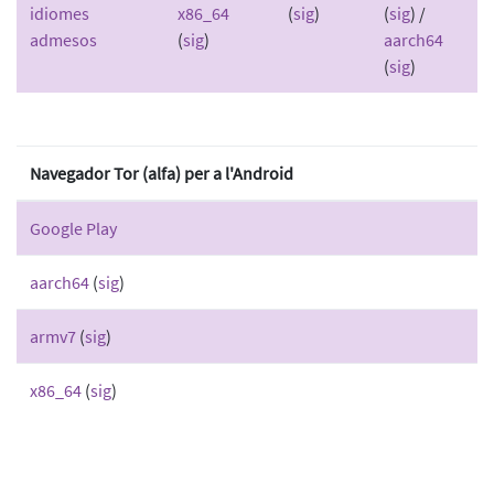
idiomes
x86_64
(
sig
)
(
sig
) /
admesos
(
sig
)
aarch64
(
sig
)
Navegador Tor (alfa) per a l'Android
Google Play
aarch64
(
sig
)
armv7
(
sig
)
x86_64
(
sig
)