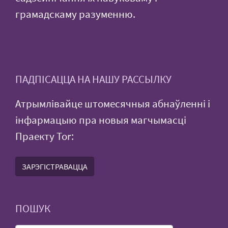
грамадскаму разуменню.
ПАДПІСАЦЦА НА НАШУ РАССЫЛКУ
Атрымлівайце штомесячныя абнаўленні і
інфармацыю пра новыя магчымасці
Праекту Tor:
ЗАРЭГІСТРАВАЦЦА
ПОШУК