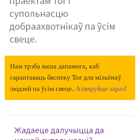
праектам Tor і
супольнасцю
добраахвотнікаў па ўсім
свеце.
Нам трэба ваша дапамога, каб
гарантаваць бяспеку Tor для мільёнаў
людзей па ўсім свеце.
Ахвяруйце зараз!
Жадаеце далучыцца да