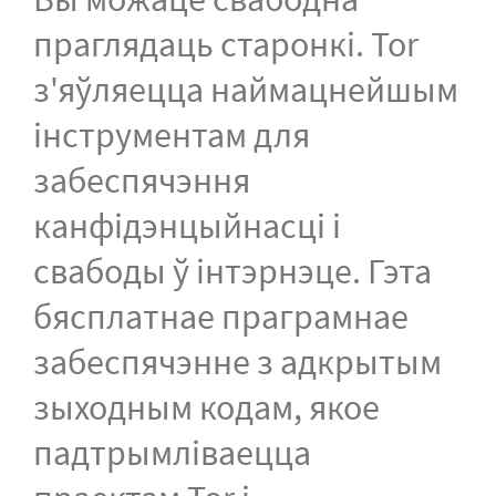
праглядаць старонкі. Tor
з'яўляецца наймацнейшым
інструментам для
забеспячэння
канфідэнцыйнасці і
свабоды ў інтэрнэце. Гэта
бясплатнае праграмнае
забеспячэнне з адкрытым
зыходным кодам, якое
падтрымліваецца