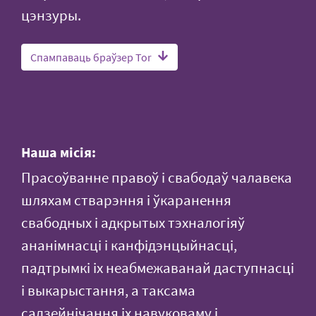
цэнзуры.
Спампаваць браўзер Tor
Наша місія:
Прасоўванне правоў і свабодаў чалавека
шляхам стварэння і ўкаранення
свабодных і адкрытых тэхналогіяў
ананімнасці і канфідэнцыйнасці,
падтрымкі іх неабмежаванай даступнасці
і выкарыстання, а таксама
садзейнічання іх навуковаму і