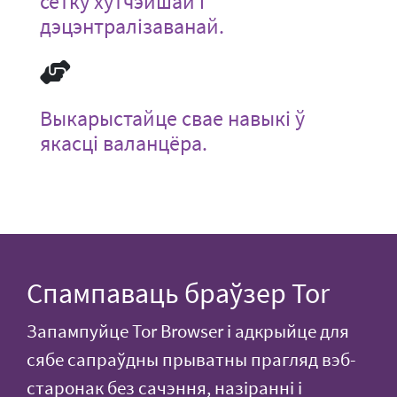
сетку хутчэйшай і
дэцэнтралізаванай.
Выкарыстайце свае навыкі ў
якасці валанцёра.
Спампаваць браўзер Tor
Запампуйце Tor Browser і адкрыйце для
сябе сапраўдны прыватны прагляд вэб-
старонак без сачэння, назіранні і