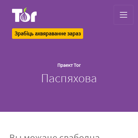
Tor Logo
Зрабіць ахвяраванне зараз
Праект Tor
Паспяхова
Вы можаце свабодна