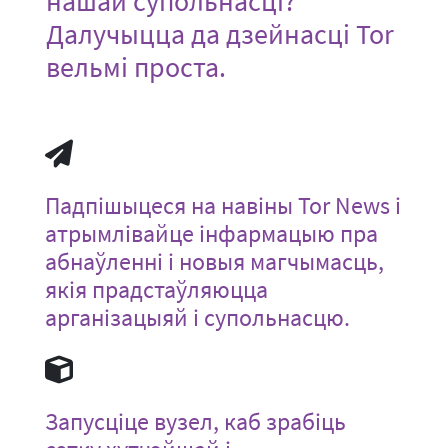
нашай супольнасці?
Далучыцца да дзейнасці Tor
вельмі проста.
Падпішыцеся на навіны Tor News і
атрымлівайце інфармацыю пра
абнаўленні і новыя магчымасць,
якія прадстаўляюцца
арганізацыяй і супольнасцю.
Запусціце вузел, каб зрабіць