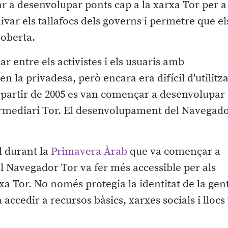
ar a desenvolupar ponts cap a la xarxa Tor per a
var els tallafocs dels governs i permetre que el
 oberta.
r entre els activistes i els usuaris amb
n la privadesa, però encara era difícil d'utilitz
a partir de 2005 es van començar a desenvolupar
termediari Tor. El desenvolupament del Navegad
l durant la
Primavera Àrab
que va començar a
 el Navegador Tor va fer més accessible per als
arxa Tor. No només protegia la identitat de la gen
 accedir a recursos bàsics, xarxes socials i lloc