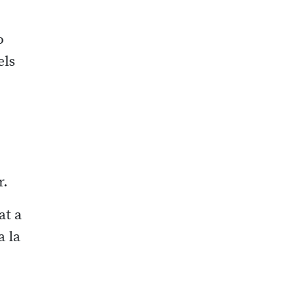
o
els
r.
at a
a la