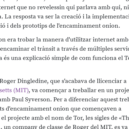
ernet que no revelessin qui parlava amb qui, ni
a. La resposta va ser la creació i la implementac
ció i dels prototips de l'encaminament onion.
n era trobar la manera d'utilitzar internet amb
 encaminar el trànsit a través de múltiples servi
ara és una explicació simple de com funciona el T
 Roger Dingledine, que s'acabava de llicenciar a
setts (MIT)
, va començar a treballar en un proj
b Paul Syverson. Per a diferenciar aquest treb
tents d'encaminament onion que començaven a
 el projecte amb el nom de Tor, les sigles de «T
 un company de classe de Roger del MIT, es va