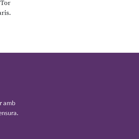
 Tor
ris.
ar amb
ensura.