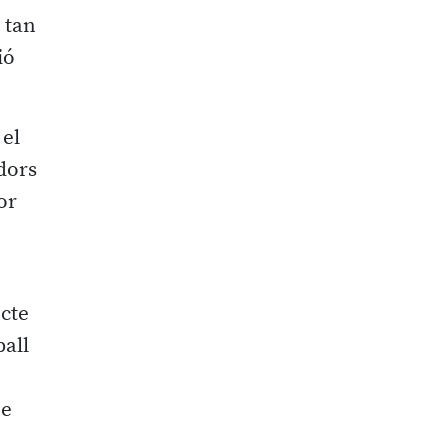
 tan
ió
 el
dors
or
ecte
all
he