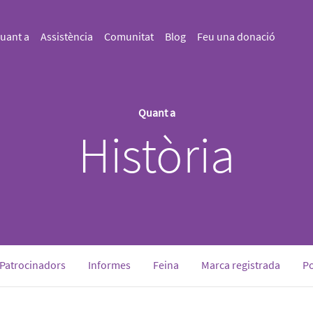
uant a
Assistència
Comunitat
Blog
Feu una donació
Quant a
Història
Patrocinadors
Informes
Feina
Marca registrada
Po