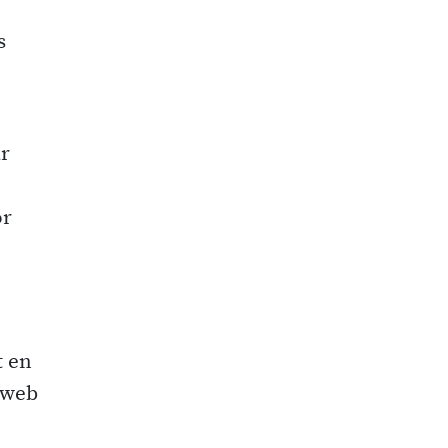
s
ar
or
t en
s web