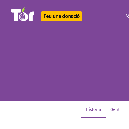
Q
Feu una donació
Tor Logo
(current)
Història
Gent