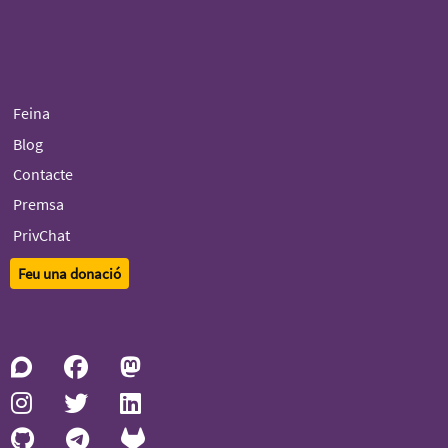
Feina
Blog
Contacte
Premsa
PrivChat
Feu una donació