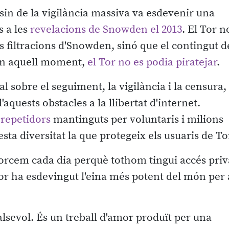
ssin de la vigilància massiva va esdevenir una
s a les
revelacions de Snowden el 2013
. El Tor n
 filtracions d'Snowden, sinó que el contingut d
en aquell moment,
el Tor no es podia piratejar
.
l sobre el seguiment, la vigilància i la censura,
quests obstacles a la llibertat d'internet.
 repetidors
mantinguts per voluntaris i milions
sta diversitat la que protegeix els usuaris de To
sforcem cada dia perquè tothom tingui accés priv
Tor ha esdevingut l'eina més potent del món per 
lsevol. És un treball d'amor produït per una