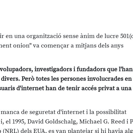
tir en una organització sense ànim de lucre 501(c
ament onion" va començar a mitjans dels anys
nvolupadors, investigadors i fundadors que l'han
divers. Però totes les persones involucrades en 
uaris d'internet han de tenir accés privat a una
 manca de seguretat d'internet i la possibilitat
ar i, el 1995, David Goldschalg, Michael G. Reed i 
(NRL) dels EUA, es van plantejar si hi havia al