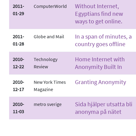
Without Internet,
2011-
ComputerWorld
Egyptians find new
01-29
ways to get online.
In a span of minutes, a
2011-
Globe and Mail
country goes offline
01-28
Home Internet with
2010-
Technology
Anonymity Built In
12-22
Review
Granting Anonymity
2010-
New York Times
12-17
Magazine
Sida hjälper utsatta bli
2010-
metro sverige
anonyma på nätet
11-03