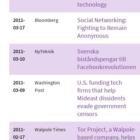
technology
Social Networking:
2011-
Bloomberg
Fighting to Remain
03-17
Anonymous
Svenska
2011-
NyTeknik
biståndspengar till
03-10
Facebookrevolutionen
U.S. funding tech
2011-
Washington
firms that help
03-09
Post
Mideast dissidents
evade government
censors
Tor Project, a Walpole-
2011-
Walpole Times
based company, helps
02-17