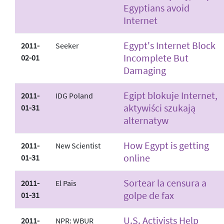
Egyptians avoid
Internet
Egypt's Internet Block
2011-
Seeker
Incomplete But
02-01
Damaging
Egipt blokuje Internet,
2011-
IDG Poland
aktywiści szukają
01-31
alternatyw
How Egypt is getting
2011-
New Scientist
online
01-31
Sortear la censura a
2011-
El Pais
golpe de fax
01-31
U.S. Activists Help
2011-
NPR: WBUR