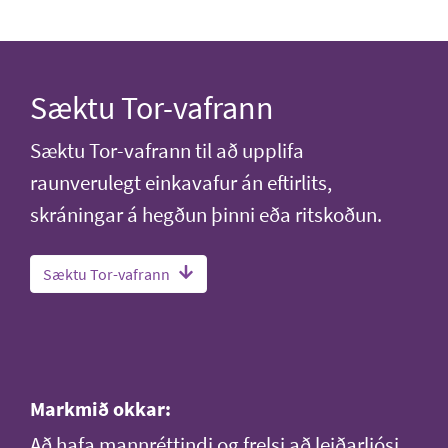
Sæktu Tor-vafrann
Sæktu Tor-vafrann til að upplifa
raunverulegt einkavafur án eftirlits,
skráningar á hegðun þinni eða ritskoðun.
Sæktu Tor-vafrann
Markmið okkar:
Að hafa mannréttindi og frelsi að leiðarljósi