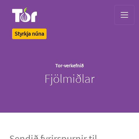
Tor Logo
Styrkja núna
Tor-verkefnið
Fjölmiðlar
Sendið fyrirspurnir til