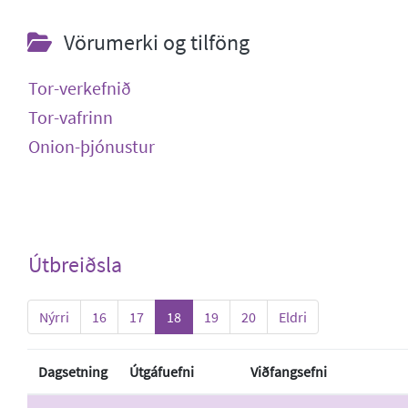
Vörumerki og tilföng
Tor-verkefnið
Tor-vafrinn
Onion-þjónustur
Útbreiðsla
Nýrri
16
17
18
19
20
Eldri
Dagsetning
Útgáfuefni
Viðfangsefni