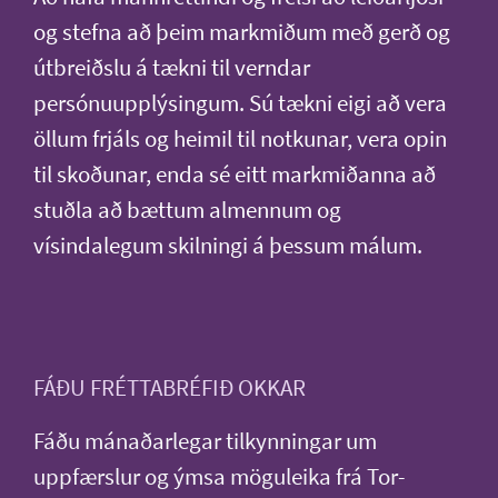
og stefna að þeim markmiðum með gerð og
útbreiðslu á tækni til verndar
persónuupplýsingum. Sú tækni eigi að vera
öllum frjáls og heimil til notkunar, vera opin
til skoðunar, enda sé eitt markmiðanna að
stuðla að bættum almennum og
vísindalegum skilningi á þessum málum.
FÁÐU FRÉTTABRÉFIÐ OKKAR
Fáðu mánaðarlegar tilkynningar um
uppfærslur og ýmsa möguleika frá Tor-