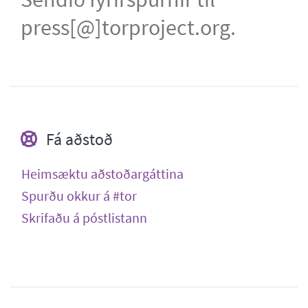
press[@]torproject.org.
Fá aðstoð
Heimsæktu aðstoðargáttina
Spurðu okkur á #tor
Skrifaðu á póstlistann