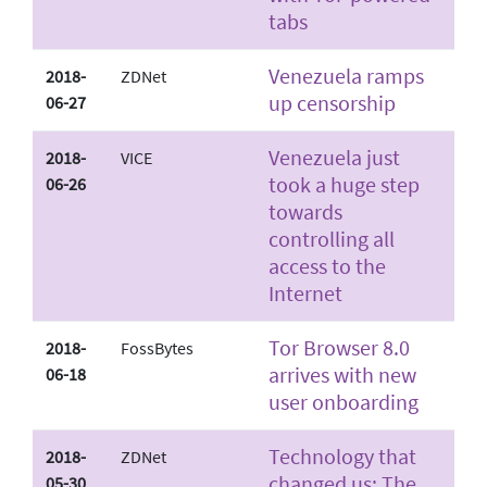
tabs
Venezuela ramps
2018-
ZDNet
up censorship
06-27
Venezuela just
2018-
VICE
took a huge step
06-26
towards
controlling all
access to the
Internet
Tor Browser 8.0
2018-
FossBytes
arrives with new
06-18
user onboarding
Technology that
2018-
ZDNet
changed us: The
05-30