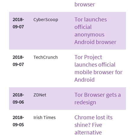
browser
Tor launches
2018-
CyberScoop
official
09-07
anonymous
Android browser
Tor Project
2018-
TechCrunch
launches official
09-07
mobile browser for
Android
Tor Browser gets a
2018-
ZDNet
redesign
09-06
Chrome lost its
2018-
Irish Times
shine? Five
09-05
alternative