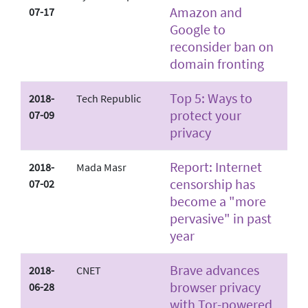
Amazon and
07-17
Google to
reconsider ban on
domain fronting
Top 5: Ways to
2018-
Tech Republic
protect your
07-09
privacy
Report: Internet
2018-
Mada Masr
censorship has
07-02
become a "more
pervasive" in past
year
Brave advances
2018-
CNET
browser privacy
06-28
with Tor-powered