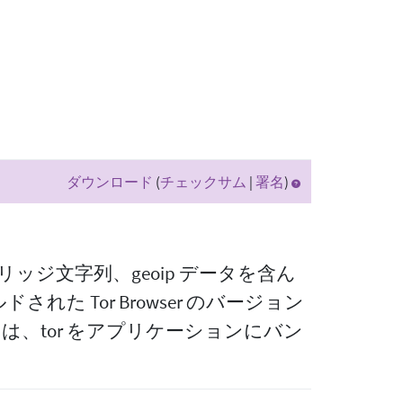
ダウンロード
(
チェックサム
|
署名
)
 バイナリー、ブリッジ文字列、geoip データを含ん
 Tor Browser のバージョン
は、tor をアプリケーションにバン