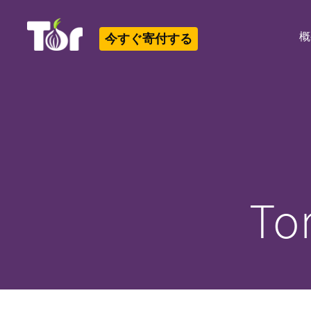
概
今すぐ寄付する
Tor Logo
T