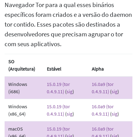
Navegador Tor para a qual esses binários
específicos foram criados e a versão do daemon
tor contido. Esses pacotes são destinados a
desenvolvedores que precisam agrupar o tor
com seus aplicativos.
SO
(Arquitetura)
Estável
Alpha
Windows
15.0.19 (tor
16.0a9 (tor
(i686)
0.4.9.11)
(
sig
)
0.4.9.11)
(
sig
)
Windows
15.0.19 (tor
16.0a9 (tor
(x86_64)
0.4.9.11)
(
sig
)
0.4.9.11)
(
sig
)
macOS
15.0.19 (tor
16.0a9 (tor
(x86_64)
0.4.9.11)
(
sig
)
0.4.9.11)
(
sig
)