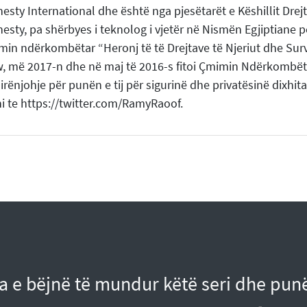
sty International dhe është nga pjesëtarët e Këshillit Drejt
sty, pa shërbyes i teknolog i vjetër në Nismën Egjiptiane pë
min ndërkombëtar “Heronj të të Drejtave të Njeriut dhe Su
, më 2017-n dhe në maj të 2016-s fitoi Çmimin Ndërkombëtar
irënjohje për punën e tij për sigurinë dhe privatësinë dixhit
ni te https://twitter.com/RamyRaoof.
a e bëjnë të mundur këtë seri dhe punë