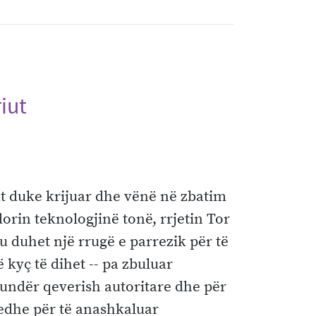
riut
riut duke krijuar dhe vënë në zbatim
dorin teknologjinë tonë, rrjetin Tor
u duhet një rrugë e parrezik për të
 kyç të dihet -- pa zbuluar
 kundër qeverish autoritare dhe për
r edhe për të anashkaluar