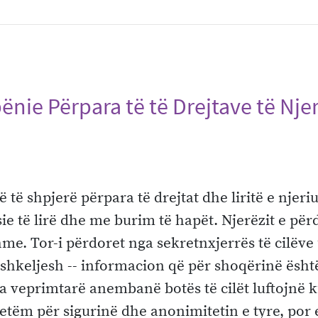
pënie Përpara të të Drejtave të Nje
ë të shpjerë përpara të drejtat dhe liritë e nje
ie të lirë dhe me burim të hapët. Njerëzit e për
me. Tor-i përdoret nga sekretnxjerrës të cilëve 
shkeljesh -- informacion që për shoqërinë është
nga veprimtarë anembanë botës të cilët luftojnë
o vetëm për sigurinë dhe anonimitetin e tyre, po