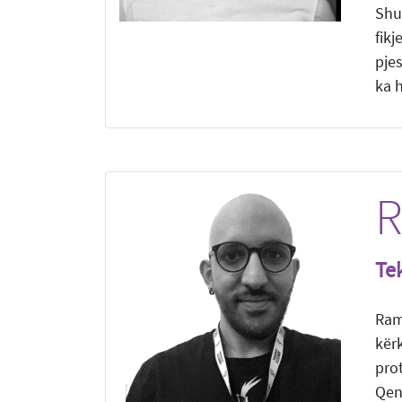
Shu
fik
pje
ka 
R
Te
Ram
kër
pro
Qen