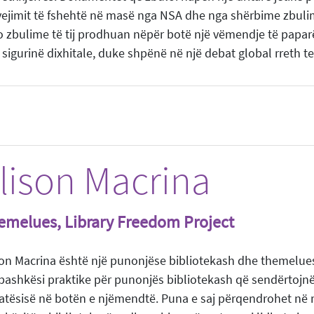
vejimit të fshehtë në masë nga NSA dhe nga shërbime zbuli
o zbulime të tij prodhuan nëpër botë një vëmendje të paparë
sigurinë dixhitale, duke shpënë në një debat global rreth te
lison Macrina
emelues, Library Freedom Project
son Macrina është një punonjëse bibliotekash dhe themeluese
bashkësi praktike për punonjës bibliotekash që sendërtojnë v
vatësisë në botën e njëmendtë. Puna e saj përqendrohet në r