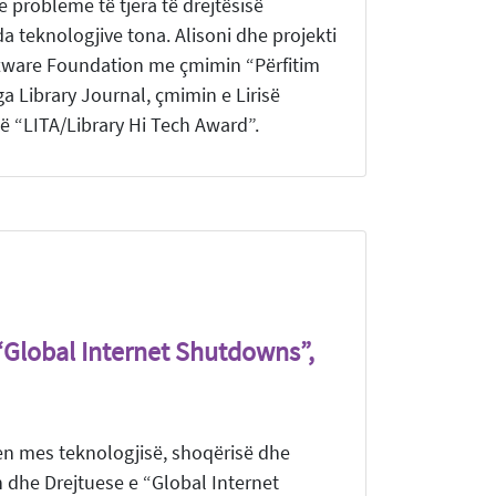
e probleme të tjera të drejtësisë
a teknologjive tona. Alisoni dhe projekti
ftware Foundation me çmimin “Përfitim
 Library Journal, çmimin e Lirisë
të “LITA/Library Hi Tech Award”.
 “Global Internet Shutdowns”,
en mes teknologjisë, shoqërisë dhe
n dhe Drejtuese e “Global Internet