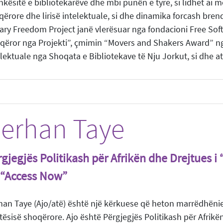
kësitë e bibliotekarëve dhe mbi punën e tyre, si lidhet ai m
ërore dhe lirisë intelektuale, si dhe dinamika forcash brend
rary Freedom Project janë vlerësuar nga fondacioni Free So
qëror nga Projekti”, çmimin “Movers and Shakers Award” nga
lektuale nga Shoqata e Bibliotekave të Nju Jorkut, si dhe a
erhan Taye
gjegjës Politikash për Afrikën dhe Drejtues i
 “Access Now”
han Taye (Ajo/atë) është një kërkuese që heton marrëdhëni
tësisë shoqërore. Ajo është Përgjegjës Politikash për Afrikë