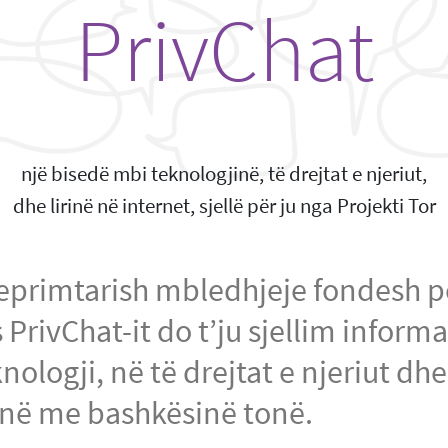
PrivChat
një bisedë mbi teknologjinë, të drejtat e njeriut,
dhe lirinë në internet, sjellë për ju nga Projekti Tor
 veprimtarish mbledhjeje fondesh 
 PrivChat-it do t’ju sjellim infor
ologji, në të drejtat e njeriut dhe
ojnë me bashkësinë tonë.