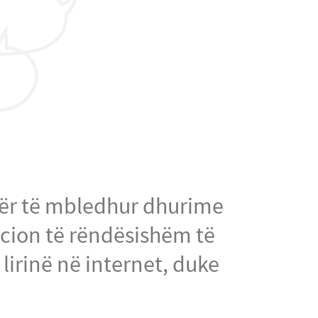
për të mbledhur dhurime
macion të rëndësishëm të
 lirinë në internet, duke