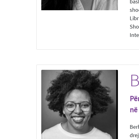
bash
shoq
Lib
Sho
Inte
B
Për
në
Ber
drej