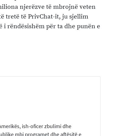
 miliona njerëzve të mbrojnë veten
 tretë të PrivChat-it, ju sjellim
enë i rëndësishëm për ta dhe punën e
merikës, ish-oficer zbulimi dhe
publike mbi programet dhe aftësitë e