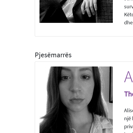
sur
Kët
dhe 
Pjesëmarrës
A
Th
Ali
një 
pri