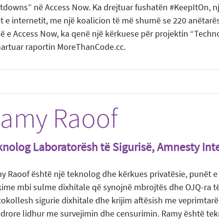
tdowns” në Access Now. Ka drejtuar fushatën #KeepItOn, nj
jet e internetit, me një koalicion të më shumë se 220 anëta
së e Access Now, ka qenë një kërkuese për projektin “Techno
hartuar raportin MoreThanCode.cc.
amy Raoof
knolog Laboratorësh të Sigurisë, Amnesty Int
y Raoof është një teknolog dhe kërkues privatësie, punët e
kime mbi sulme dixhitale që synojnë mbrojtës dhe OJQ-ra të t
tokollesh sigurie dixhitale dhe krijim aftësish me veprimta
drore lidhur me survejimin dhe censurimin. Ramy është tekn