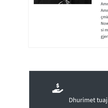
Amne
Amne
çmi
Now
si m
gje
Dhurimet tuaj