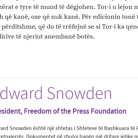
zërat e tyre të mund të dëgjohen. Tor-i u lejon
h që kanë, ose që nuk kanë. Për edicionin tonë të
 përditshme, që do të rrëfejnë se si Tor-i ka q
 lirive të njeriut anembanë botës.
dward Snowden
esident, Freedom of the Press Foundation
ard Snowden është një shtetas i Shteteve të Bashkuara të A
retnxjerrës. Dokumentet që zbuloi hapën një dritare jetike 