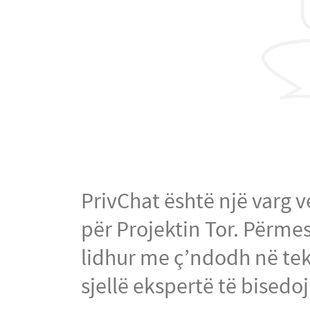
PrivChat është një varg
për Projektin Tor. Përmes
lidhur me ç’ndodh në tekn
sjellë ekspertë të bised