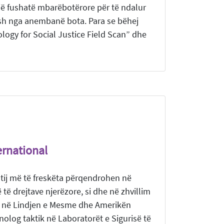
ë fushatë mbarëbotërore për të ndalur
rësh nga anembanë bota. Para se bëhej
logy for Social Justice Field Scan” dhe
ernational
 tij më të freskëta përqendrohen në
ë drejtave njerëzore, si dhe në zhvillim
rë në Lindjen e Mesme dhe Amerikën
olog taktik në Laboratorët e Sigurisë të