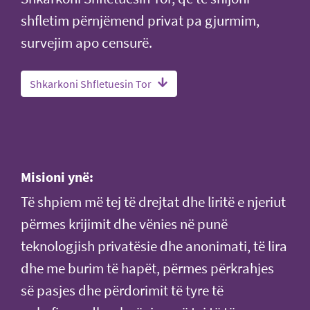
shfletim përnjëmend privat pa gjurmim,
survejim apo censurë.
Shkarkoni Shfletuesin Tor
Misioni ynë:
Të shpiem më tej të drejtat dhe liritë e njeriut
përmes krijimit dhe vënies në punë
teknologjish privatësie dhe anonimati, të lira
dhe me burim të hapët, përmes përkrahjes
së pasjes dhe përdorimit të tyre të