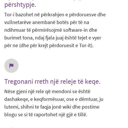
përshtypje.
Tor-i bazohet në përkrahjen e përdoruesve dhe
vullnetarëve anembanë botës për të na
ndihmuar të përmirësojmë software-in dhe
burimet tona, ndaj fjala juaj është tejet e vyer
për ne (dhe për krejt përdoruesit e Tor-it).
Tregonani rreth një releje të keqe.
Nëse gjeni një rele që mendoni se është
dashakeqe, e keqformësuar, ose e dëmtuar, ju
lutemi, shihni te faqja jonë wiki dhe postime
blogu se si të raportohet një gjë e tillë.