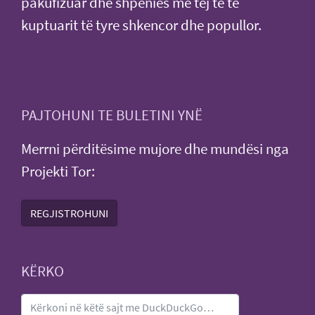
pakufizuar dhe shpënies më tej të të
kuptuarit të tyre shkencor dhe popullor.
PAJTOHUNI TE BULETINI YNË
Merrni përditësime mujore dhe mundësi nga
Projekti Tor:
REGJISTROHUNI
KËRKO