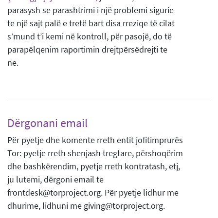
parasysh se parashtrimi i një problemi sigurie
te një sajt palë e tretë bart disa rreziqe të cilat
s’mund t’i kemi në kontroll, për pasojë, do të
parapëlqenim raportimin drejtpërsëdrejti te
ne.
Dërgonani email
Për pyetje dhe komente rreth entit jofitimprurës
Tor: pyetje rreth shenjash tregtare, përshoqërim
dhe bashkërendim, pyetje rreth kontratash, etj,
ju lutemi, dërgoni email te
frontdesk@torproject.org. Për pyetje lidhur me
dhurime, lidhuni me giving@torproject.org.