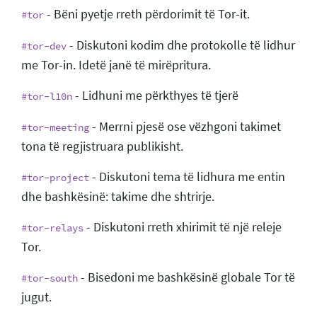
- Bëni pyetje rreth përdorimit të Tor-it.
#tor
- Diskutoni kodim dhe protokolle të lidhur
#tor-dev
me Tor-in. Idetë janë të mirëpritura.
- Lidhuni me përkthyes të tjerë
#tor-l10n
- Merrni pjesë ose vëzhgoni takimet
#tor-meeting
tona të regjistruara publikisht.
- Diskutoni tema të lidhura me entin
#tor-project
dhe bashkësinë: takime dhe shtrirje.
- Diskutoni rreth xhirimit të një releje
#tor-relays
Tor.
- Bisedoni me bashkësinë globale Tor të
#tor-south
jugut.