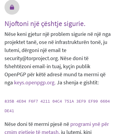
Njoftoni një çështje sigurie.
Nëse keni gjetur një problem sigurie në një nga
projektet tanë, ose në infrastrukturën tonë, ju
lutemi, dërgoni një email te
security@torproject.org. Nëse doni të
fshehtëzoni email-in tuaj, kyçin publik
OpenPGP për këtë adresë mund ta merrni që
nga
keys.openpgp.org.
Ja shenja e gishtit:
835B 4E04 F6F7 4211 04C4 751A 3EF9 EF99 6604
DE41
Nëse doni të merrni pjesë në
programi ynë për
çmim gjetjeje të metash,
ju lutemi, kini