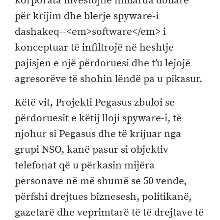
korporata investojnë miliarda dollarë
për krijim dhe blerje spyware-i
dashakeq--<em>software</em> i
konceptuar të infiltrojë në heshtje
pajisjen e një përdoruesi dhe t’u lejojë
agresorëve të shohin lëndë pa u pikasur.
Këtë vit, Projekti Pegasus zbuloi se
përdoruesit e këtij lloji spyware-i, të
njohur si Pegasus dhe të krijuar nga
grupi NSO, kanë pasur si objektiv
telefonat që u përkasin mijëra
personave në më shumë se 50 vende,
përfshi drejtues biznesesh, politikanë,
gazetarë dhe veprimtarë të të drejtave të