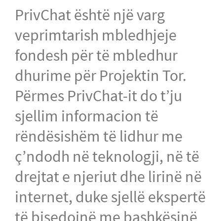
PrivChat është një varg
veprimtarish mbledhjeje
fondesh për të mbledhur
dhurime për Projektin Tor.
Përmes PrivChat-it do t’ju
sjellim informacion të
rëndësishëm të lidhur me
ç’ndodh në teknologji, në të
drejtat e njeriut dhe lirinë në
internet, duke sjellë ekspertë
të bisedojnë me bashkësinë