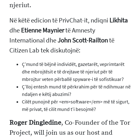
njeriut.
Në këtë edicion të PrivChat-it, ndiqni
Likhita
dhe
Etienne Maynier
të Amnesty
International dhe
John Scott-Railton
të
Citizen Lab tek diskutojnë:
Ç’mund të bëjnë individët, gazetarët, veprimtarët
dhe mbrojtësit e të drejtave të njeriut për të
mbrojtur veten përballë spyware-i të sofistikuar?
Ç’lloj entesh mund të përkrahim për të ndihmuar në
ndaljen e këtij abuzimi?
Cilët punojnë për <em>software</em> më të sigurt,
më privat, të cilit mund t’i besojmë?
Roger Dingledine
, Co-Founder of the Tor
Project, will join us as our host and