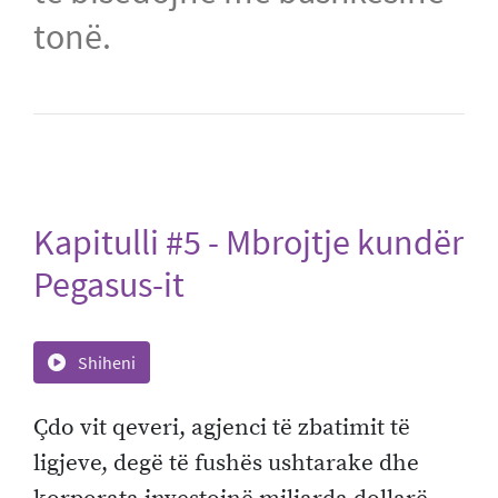
tonë.
Kapitulli #5 - Mbrojtje kundër
Pegasus-it
Shiheni
Çdo vit qeveri, agjenci të zbatimit të
ligjeve, degë të fushës ushtarake dhe