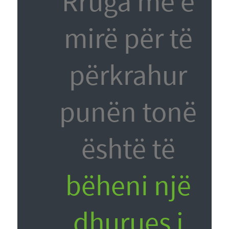
Rruga më e
mirë për të
përkrahur
punën tonë
është të
bëheni një
dhurues i