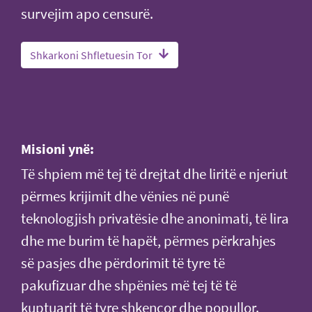
survejim apo censurë.
Shkarkoni Shfletuesin Tor
Misioni ynë:
Të shpiem më tej të drejtat dhe liritë e njeriut
përmes krijimit dhe vënies në punë
teknologjish privatësie dhe anonimati, të lira
dhe me burim të hapët, përmes përkrahjes
së pasjes dhe përdorimit të tyre të
pakufizuar dhe shpënies më tej të të
kuptuarit të tyre shkencor dhe popullor.