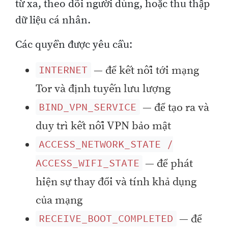
từ xa, theo dõi người dùng, hoặc thu thập
dữ liệu cá nhân.
Các quyền được yêu cầu:
— để kết nối tới mạng
INTERNET
Tor và định tuyến lưu lượng
— để tạo ra và
BIND_VPN_SERVICE
duy trì kết nối VPN bảo mật
ACCESS_NETWORK_STATE /
— để phát
ACCESS_WIFI_STATE
hiện sự thay đổi và tính khả dụng
của mạng
— để
RECEIVE_BOOT_COMPLETED