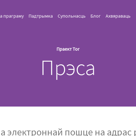
а праграму
Падтрымка
Супольнасць
Блог
Ахвяраваць
Праект Tor
Прэса
 электроннай пошце на адрас pr