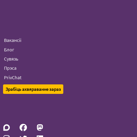
Вакансіі
Блог
Сувязь
Прэса
PrivChat
Зрабіць ахвяраванне зараз