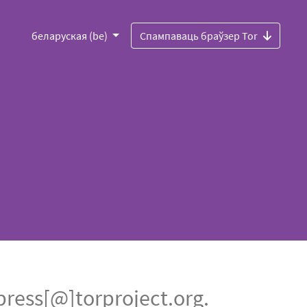
беларуская (be)
Спампаваць браўзер Tor
ess[@]torproject.org.