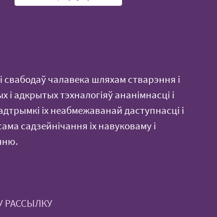
і свабодаў чалавека шляхам стварэння і
 і адкрытых тэхналогіяў ананімнасці і
адтрымкі іх неабмежаванай даступнасці і
ама садзейнічання іх навуковаму і
нню.
У РАССЫЛКУ