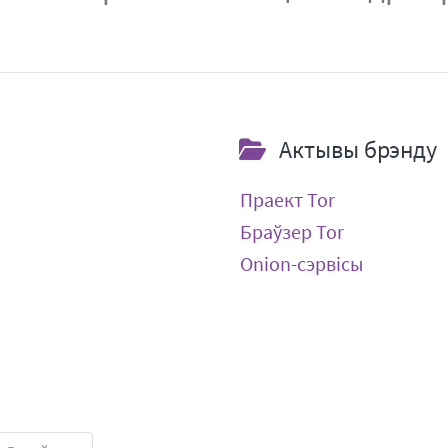
Актывы брэнду
Праект Tor
Браўзер Tor
Onion-сэрвісы