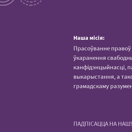
Наша місія:
Прасоўванне правоў 
ўкаранення свабодных
канфідэнцыйнасці, п
выкарыстання, а такс
грамадскаму разуме
ПАДПІСАЦЦА НА НАШ