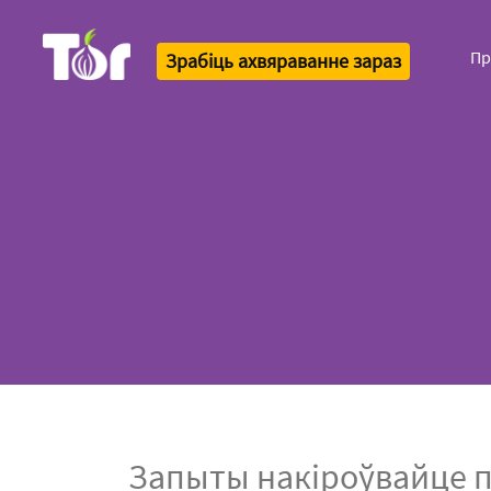
Пр
Зрабіць ахвяраванне зараз
Tor Logo
Запыты накіроўвайце па