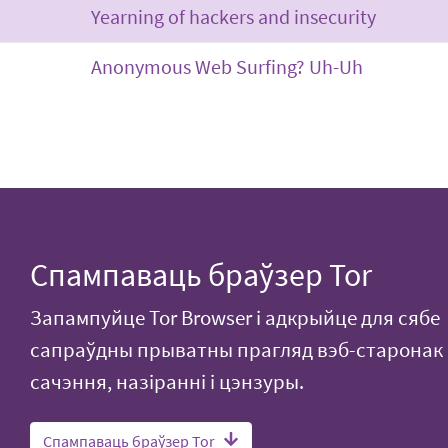
Yearning of hackers and insecurity
Anonymous Web Surfing? Uh-Uh
Спампаваць браўзер Tor
Запампуйце Tor Browser і адкрыйце для сябе
сапраўдны прыватны прагляд вэб-старонак 
сачэння, назіранні і цэнзуры.
Спампаваць браўзер Tor