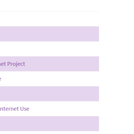
et Project
e
nternet Use