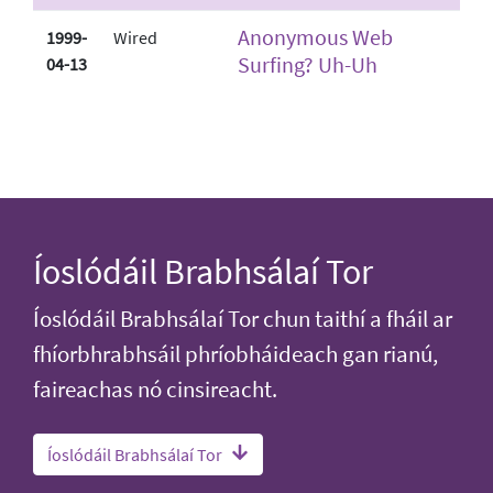
Anonymous Web
1999-
Wired
Surfing? Uh-Uh
04-13
Íoslódáil Brabhsálaí Tor
Íoslódáil Brabhsálaí Tor chun taithí a fháil ar
fhíorbhrabhsáil phríobháideach gan rianú,
faireachas nó cinsireacht.
Íoslódáil Brabhsálaí Tor