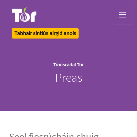
Tor Logo
Tabhair síntiús airgid anois
Tionscadal Tor
Preas
Seol fiosrúcháin chuig