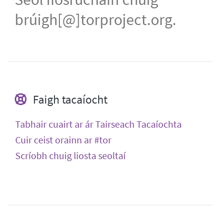
brúigh[@]torproject.org.
Faigh tacaíocht
Tabhair cuairt ar ár Tairseach Tacaíochta
Cuir ceist orainn ar #tor
Scríobh chuig liosta seoltaí