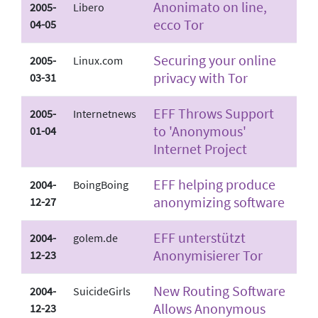
Anonimato on line,
2005-
Libero
ecco Tor
04-05
Securing your online
2005-
Linux.com
privacy with Tor
03-31
EFF Throws Support
2005-
Internetnews
to 'Anonymous'
01-04
Internet Project
EFF helping produce
2004-
BoingBoing
anonymizing software
12-27
EFF unterstützt
2004-
golem.de
Anonymisierer Tor
12-23
New Routing Software
2004-
SuicideGirls
Allows Anonymous
12-23