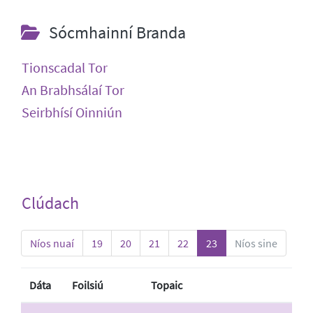
Sócmhainní Branda
Tionscadal Tor
An Brabhsálaí Tor
Seirbhísí Oinniún
Clúdach
Níos nuaí
19
20
21
22
23
Níos sine
Dáta
Foilsiú
Topaic