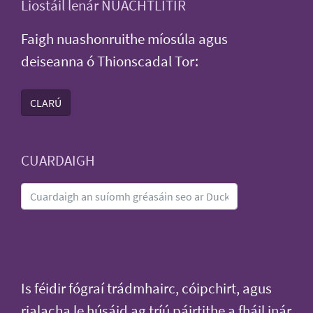
Liostáil lenár NUACHTLITIR
Faigh nuashonruithe míosúla agus
deiseanna ó Thionscadal Tor:
CLARÚ
CUARDAIGH
Is féidir fógraí trádmhairc, cóipchirt, agus
rialacha le húsáid ag tríú páirtithe a fháil inár