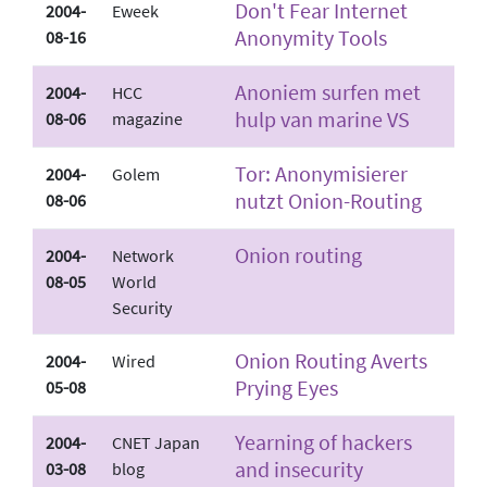
Don't Fear Internet
2004-
Eweek
Anonymity Tools
08-16
Anoniem surfen met
2004-
HCC
hulp van marine VS
08-06
magazine
Tor: Anonymisierer
2004-
Golem
nutzt Onion-Routing
08-06
Onion routing
2004-
Network
08-05
World
Security
Onion Routing Averts
2004-
Wired
Prying Eyes
05-08
Yearning of hackers
2004-
CNET Japan
and insecurity
03-08
blog