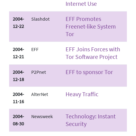
Internet Use
EFF Promotes
2004-
Slashdot
Freenet-like System
12-22
Tor
EFF Joins Forces with
2004-
EFF
Tor Software Project
12-21
EFF to sponsor Tor
2004-
P2Pnet
12-18
Heavy Traffic
2004-
AlterNet
11-16
Technology: Instant
2004-
Newsweek
Security
08-30