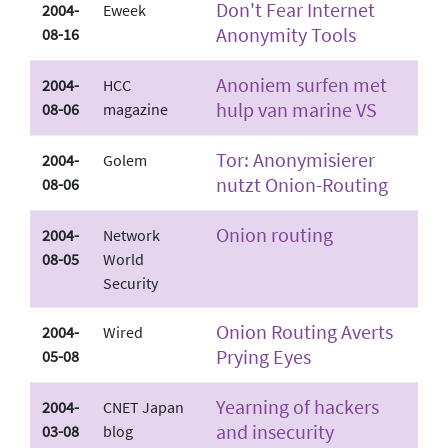
Don't Fear Internet
2004-
Eweek
Anonymity Tools
08-16
Anoniem surfen met
2004-
HCC
hulp van marine VS
08-06
magazine
Tor: Anonymisierer
2004-
Golem
nutzt Onion-Routing
08-06
Onion routing
2004-
Network
08-05
World
Security
Onion Routing Averts
2004-
Wired
Prying Eyes
05-08
Yearning of hackers
2004-
CNET Japan
and insecurity
03-08
blog