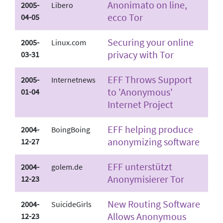
Anonimato on line,
2005-
Libero
ecco Tor
04-05
Securing your online
2005-
Linux.com
privacy with Tor
03-31
EFF Throws Support
2005-
Internetnews
to 'Anonymous'
01-04
Internet Project
EFF helping produce
2004-
BoingBoing
anonymizing software
12-27
EFF unterstützt
2004-
golem.de
Anonymisierer Tor
12-23
New Routing Software
2004-
SuicideGirls
Allows Anonymous
12-23