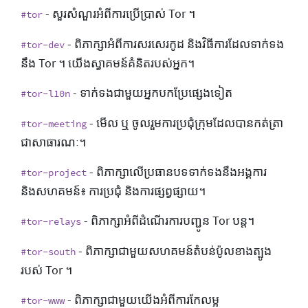
- សួរសំណួរអំពីការប្រើប្រាស់ Tor ។
#tor
- ពិភាក្សាអំពីការសរសេរកូដ និងវិធីការដែលទាក់ទង
#tor-dev
នឹង Tor ។ យើងស្វាគមន៍គំនិតរបស់អ្នក។
- ទាក់ទងជាមួយអ្នកបកប្រែផ្សេងទៀត
#tor-l10n
- មើល ឬ ចូលរួមការប្រជុំក្រុមដែលបានកត់ត្រា
#tor-meeting
ជាសាធារណៈ។
- ពិភាក្សាលើប្រធានបទទាក់ទងនឹងអង្គការ
#tor-project
និងសហគមន៍៖ ការប្រជុំ និងការផ្សព្វផ្សាយ។
- ពិភាក្សាអំពីដំណើរការបញ្ជូន Tor បន្ត។
#tor-relays
- ពិភាក្សាជាមួយសហគមន៍តំបន់ប៉ូលខាងត្បូង
#tor-south
របស់ Tor ។
- ពិភាក្សាជាមួយយើងអំពីការកែលម្អ
#tor-www