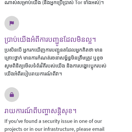
ណាស់សម្រាប់យើង (និងអ្នកប្រើប្រាស់ Tor ទាំងអស់)។
ប្រាប់យើងអំពីការបញ្ជូនដែលមិនល្អ។
ប្រសិនបើ អ្នករកឃើញការបញ្ជូនតដែលអ្នកគិតថា មាន
គ្រោះថ្នាក់ មានការកំណត់រចនាសម្ព័ន្ធមិនត្រឹមត្រូវ ឬខូច
សូមពិនិត្យមើលទំព័រវិគីរបស់យើង និងការបង្ហោះប្លុករបស់
យើងអំពីរបៀបរាយការណ៍ពីវា។
រាយការណ៍ពីបញ្ហាសន្តិសុខ។
If you've found a security issue in one of our
projects or in our infrastructure, please email