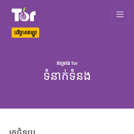
Tor Logo
បរិច្ចាគឥឡូវ
គម្រោង Tor
ទំនាក់ទំនង
រកជំនួយ