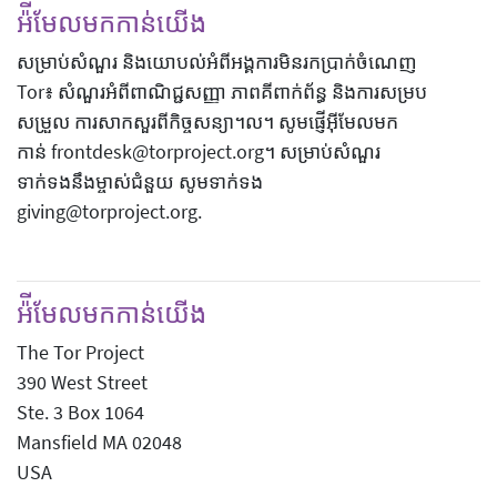
អ៉ីមែលមកកាន់យើង
សម្រាប់សំណួរ និងយោបល់អំពីអង្គការមិនរកប្រាក់ចំណេញ
Tor៖ សំណួរអំពីពាណិជ្ជសញ្ញា ភាពគីពាក់ព័ន្ធ និងការសម្រប
សម្រួល ការសាកសួរពីកិច្ចសន្យា។ល។ សូមផ្ញើអ៊ីមែលមក
កាន់ frontdesk@torproject.org។ សម្រាប់សំណួរ
ទាក់ទងនឹងម្ចាស់ជំនួយ សូមទាក់ទង
giving@torproject.org.
អ៉ីមែលមកកាន់យើង
The Tor Project
390 West Street
Ste. 3 Box 1064
Mansfield MA 02048
USA