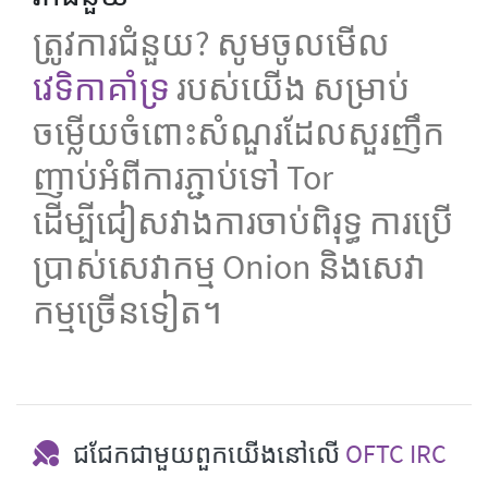
ត្រូវការ​ជំនួយ? សូមចូលមើល
វេទិកាគាំទ្រ
របស់យើង សម្រាប់
ចម្លើយចំពោះសំណួរដែលសួរញឹក
ញាប់អំពីការភ្ជាប់ទៅ Tor
ដើម្បីជៀសវាងការចាប់ពិរុទ្ធ ការប្រើ
ប្រាស់សេវាកម្ម Onion និងសេវា
កម្មច្រើនទៀត។
ជជែកជាមួយពួកយើងនៅលើ
OFTC IRC