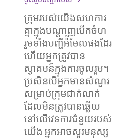
ក្រុមរបស់យើងសហការ
គ្នាក្នុងបណ្តាញបើកចំហ
រួមទាំងបញ្ជីអ៉ីមែលផងដែរ
ហើយអ្នកត្រូវបាន
ស្វាគមន៍ក្នុងការចូលរួម។
ប្រសិនបើអ្នកមានសំណួរ
សម្រាប់ក្រុមជាក់លាក់
ដែលមិនត្រូវបានឆ្លើយ
នៅលើវេទការជំនួយរបស់
យើង អ្នកអាចសួរមនុស្ស