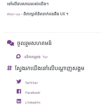
នៅលើវេបសាយរបស់យើង។
- ពិភាក្សាគំនិតទាក់ទងនឹង UX ។
#tor-ux
ចូលរួមសហគមន៍
វេទិកាគម្រោង Tor
ស្វែងរកយើងនៅលើបណ្ដាញសង្គម
Twitter
Facebook
Linkedin