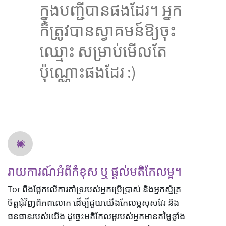
ក្នុងបញ្ជីបានផងដែរ។ អ្នក
ក៏ត្រូវបានស្វាគមន៍ឱ្យចុះ
ឈ្មោះ សម្រាប់មើលតែ
ប៉ុណ្ណោះផងដែរ :)
រាយការណ៍អំពីកំខុស ឬ ផ្តល់មតិកែលម្អ។
Tor ពឹងផ្អែកលើការគាំទ្ររបស់អ្នកប្រើប្រាស់ និងអ្នកស្ម័គ្រ
ចិត្តជុំវិញពិភពលោក ដើម្បីជួយយើងកែលម្អសុសវែរ និង
ធនធានរបស់យើង ដូច្នេះមតិកែលម្អរបស់អ្នកមានតម្លៃខ្លាំង