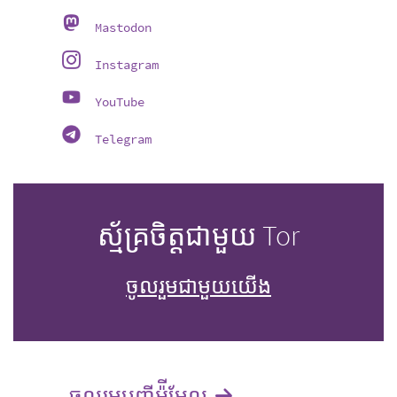
Mastodon
Instagram
YouTube
Telegram
ស្ម័គ្រចិត្តជាមួយ Tor
ចូលរួមជាមួយយើង
ចូលរួមបញ្ជីអ៉ីមែល