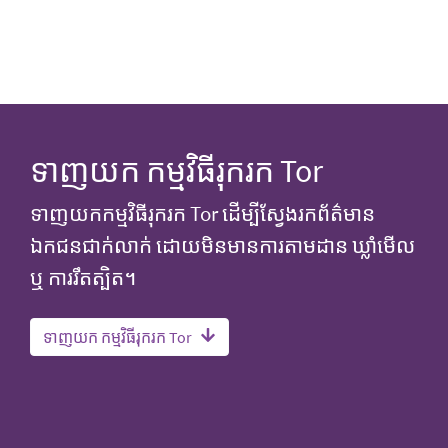
ទាញយក កម្មវិធីរុករក Tor
ទាញយកកម្មវិធីរុករក Tor ដើម្បីស្វែងរកព័ត៌មាន
ឯកជនជាក់លាក់ ដោយមិនមានការតាមដាន ឃ្លាំមើល
ឬ ការរឹតត្បិត។​
ទាញយក កម្មវិធីរុករក Tor