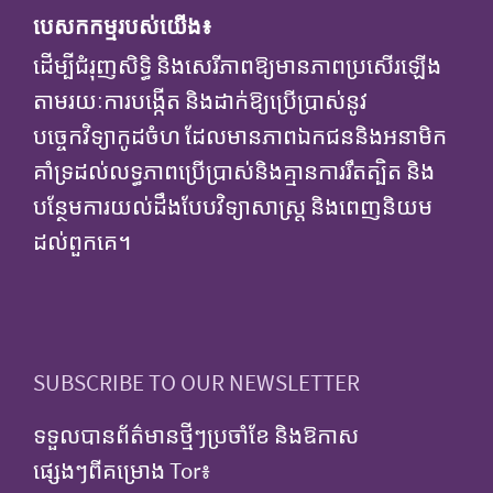
បេសកកម្មរបស់យើង៖
ដើម្បីជំរុញសិទ្ធិ និងសេរីភាពឱ្យមានភាពប្រសើរឡើង
តាមរយៈការបង្កើត និងដាក់ឱ្យប្រើប្រាស់នូវ
បច្ចេកវិទ្យាកូដចំហ ដែលមានភាពឯកជននិងអនាមិក
គាំទ្រដល់លទ្ធភាពប្រើប្រាស់និងគ្មានការរឹតត្បិត និង
បន្ថែមការយល់ដឹងបែបវិទ្យាសាស្ត្រ និងពេញនិយម
ដល់ពួកគេ។
SUBSCRIBE TO OUR NEWSLETTER
ទទួលបានព័ត៌មានថ្មីៗប្រចាំខែ និងឱកាស
ផ្សេងៗពីគម្រោង Tor៖