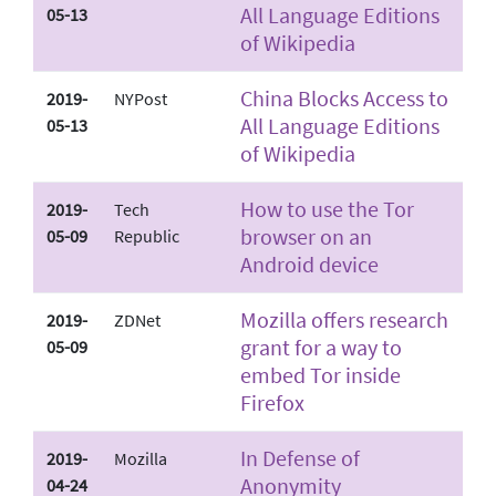
All Language Editions
05-13
of Wikipedia
China Blocks Access to
2019-
NYPost
All Language Editions
05-13
of Wikipedia
How to use the Tor
2019-
Tech
browser on an
05-09
Republic
Android device
Mozilla offers research
2019-
ZDNet
grant for a way to
05-09
embed Tor inside
Firefox
In Defense of
2019-
Mozilla
Anonymity
04-24