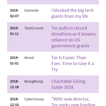
I blocked the big tech
2019-
Gizmodo
giants from my life
02-07
Tor pulls in record
2019-
TechCrunch
donations as it lessens
01-11
reliance on US
government grants
Tor Is Easier Than
2019-
Wired
Ever. Time to Give It a
01-01
Try
Charitable Giving
2018-
BoingBoing
Guide 2018
12-18
"With new director,
2018-
CyberScoop
Tor seeks new funding
12-10