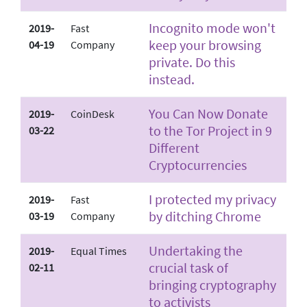
Incognito mode won't
2019-
Fast
keep your browsing
04-19
Company
private. Do this
instead.
You Can Now Donate
2019-
CoinDesk
to the Tor Project in 9
03-22
Different
Cryptocurrencies
I protected my privacy
2019-
Fast
by ditching Chrome
03-19
Company
Undertaking the
2019-
Equal Times
crucial task of
02-11
bringing cryptography
to activists