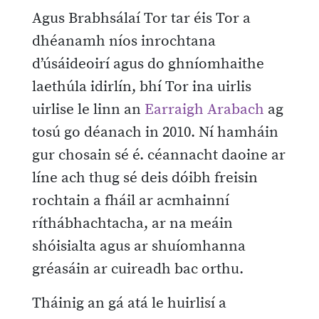
Agus Brabhsálaí Tor tar éis Tor a
dhéanamh níos inrochtana
d’úsáideoirí agus do ghníomhaithe
laethúla idirlín, bhí Tor ina uirlis
uirlise le linn an
Earraigh Arabach
ag
tosú go déanach in 2010. Ní hamháin
gur chosain sé é. céannacht daoine ar
líne ach thug sé deis dóibh freisin
rochtain a fháil ar acmhainní
ríthábhachtacha, ar na meáin
shóisialta agus ar shuíomhanna
gréasáin ar cuireadh bac orthu.
Tháinig an gá atá le huirlisí a