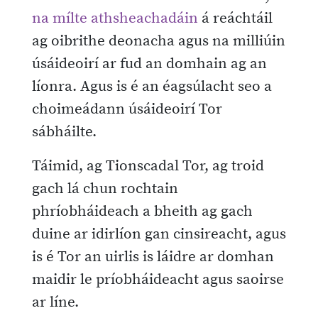
na mílte athsheachadáin
á reáchtáil
ag oibrithe deonacha agus na milliúin
úsáideoirí ar fud an domhain ag an
líonra. Agus is é an éagsúlacht seo a
choimeádann úsáideoirí Tor
sábháilte.
Táimid, ag Tionscadal Tor, ag troid
gach lá chun rochtain
phríobháideach a bheith ag gach
duine ar idirlíon gan cinsireacht, agus
is é Tor an uirlis is láidre ar domhan
maidir le príobháideacht agus saoirse
ar líne.