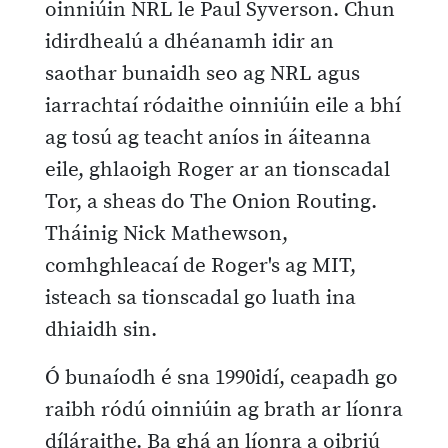
oinniúin NRL le Paul Syverson. Chun
idirdhealú a dhéanamh idir an
saothar bunaidh seo ag NRL agus
iarrachtaí ródaithe oinniúin eile a bhí
ag tosú ag teacht aníos in áiteanna
eile, ghlaoigh Roger ar an tionscadal
Tor, a sheas do The Onion Routing.
Tháinig Nick Mathewson,
comhghleacaí de Roger's ag MIT,
isteach sa tionscadal go luath ina
dhiaidh sin.
Ó bunaíodh é sna 1990idí, ceapadh go
raibh ródú oinniúin ag brath ar líonra
díláraithe. Ba ghá an líonra a oibriú