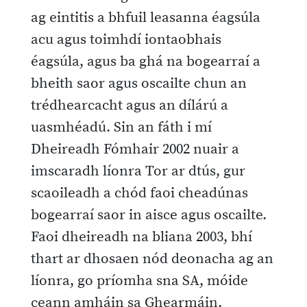
ag eintitis a bhfuil leasanna éagsúla
acu agus toimhdí iontaobhais
éagsúla, agus ba ghá na bogearraí a
bheith saor agus oscailte chun an
trédhearcacht agus an dílárú a
uasmhéadú. Sin an fáth i mí
Dheireadh Fómhair 2002 nuair a
imscaradh líonra Tor ar dtús, gur
scaoileadh a chód faoi cheadúnas
bogearraí saor in aisce agus oscailte.
Faoi dheireadh na bliana 2003, bhí
thart ar dhosaen nód deonacha ag an
líonra, go príomha sna SA, móide
ceann amháin sa Ghearmáin.