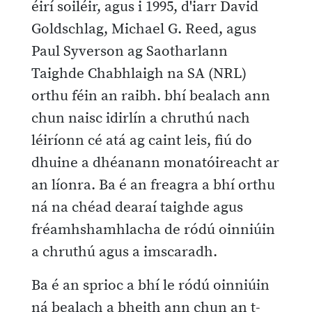
éirí soiléir, agus i 1995, d'iarr David
Goldschlag, Michael G. Reed, agus
Paul Syverson ag Saotharlann
Taighde Chabhlaigh na SA (NRL)
orthu féin an raibh. bhí bealach ann
chun naisc idirlín a chruthú nach
léiríonn cé atá ag caint leis, fiú do
dhuine a dhéanann monatóireacht ar
an líonra. Ba é an freagra a bhí orthu
ná na chéad dearaí taighde agus
fréamhshamhlacha de ródú oinniúin
a chruthú agus a imscaradh.
Ba é an sprioc a bhí le ródú oinniúin
ná bealach a bheith ann chun an t-