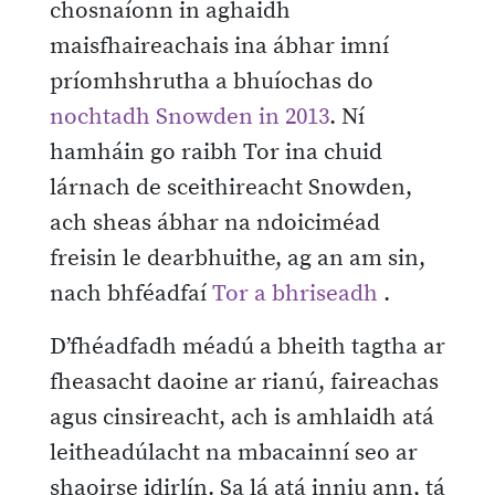
chosnaíonn in aghaidh
maisfhaireachais ina ábhar imní
príomhshrutha a bhuíochas do
nochtadh Snowden in 2013
. Ní
hamháin go raibh Tor ina chuid
lárnach de sceithireacht Snowden,
ach sheas ábhar na ndoiciméad
freisin le dearbhuithe, ag an am sin,
nach bhféadfaí
Tor a bhriseadh
.
D’fhéadfadh méadú a bheith tagtha ar
fheasacht daoine ar rianú, faireachas
agus cinsireacht, ach is amhlaidh atá
leitheadúlacht na mbacainní seo ar
shaoirse idirlín. Sa lá atá inniu ann, tá