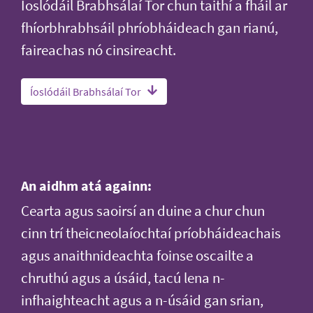
Íoslódáil Brabhsálaí Tor chun taithí a fháil ar
fhíorbhrabhsáil phríobháideach gan rianú,
faireachas nó cinsireacht.
Íoslódáil Brabhsálaí Tor
An aidhm atá againn:
Cearta agus saoirsí an duine a chur chun
cinn trí theicneolaíochtaí príobháideachais
agus anaithnideachta foinse oscailte a
chruthú agus a úsáid, tacú lena n-
infhaighteacht agus a n-úsáid gan srian,