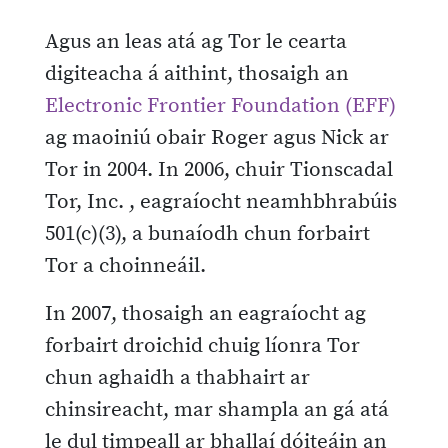
Agus an leas atá ag Tor le cearta
digiteacha á aithint, thosaigh an
Electronic Frontier Foundation (EFF)
ag maoiniú obair Roger agus Nick ar
Tor in 2004. In 2006, chuir Tionscadal
Tor, Inc. , eagraíocht neamhbhrabúis
501(c)(3), a bunaíodh chun forbairt
Tor a choinneáil.
In 2007, thosaigh an eagraíocht ag
forbairt droichid chuig líonra Tor
chun aghaidh a thabhairt ar
chinsireacht, mar shampla an gá atá
le dul timpeall ar bhallaí dóiteáin an