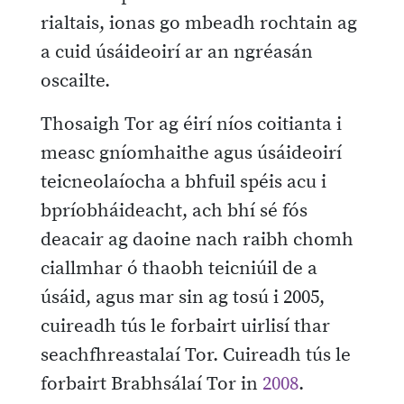
rialtais, ionas go mbeadh rochtain ag
a cuid úsáideoirí ar an ngréasán
oscailte.
Thosaigh Tor ag éirí níos coitianta i
measc gníomhaithe agus úsáideoirí
teicneolaíocha a bhfuil spéis acu i
bpríobháideacht, ach bhí sé fós
deacair ag daoine nach raibh chomh
ciallmhar ó thaobh teicniúil de a
úsáid, agus mar sin ag tosú i 2005,
cuireadh tús le forbairt uirlisí thar
seachfhreastalaí Tor. Cuireadh tús le
forbairt Brabhsálaí Tor in
2008
.