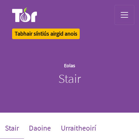
Tor Logo
Tabhair síntiús airgid anois
Eolas
Stair
(current)
Stair
Daoine
Urraitheoirí