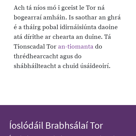
Ach tá níos mó i gceist le Tor ná
bogearraí amháin. Is saothar an ghrá
é a tháirg pobal idirnáisiúnta daoine
atá dírithe ar chearta an duine. Tá
Tionscadal Tor
an-tiomanta
do
thrédhearcacht agus do
shábháilteacht a chuid úsáideoirí.
Íoslódáil Brabhsálaí Tor