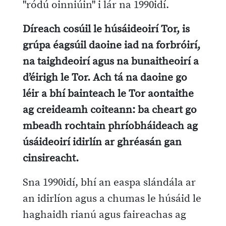
"ródú oinniúin" i lár na 1990idí.
Díreach cosúil le húsáideoirí Tor, is
grúpa éagsúil daoine iad na forbróirí,
na taighdeoirí agus na bunaitheoirí a
d’éirigh le Tor. Ach tá na daoine go
léir a bhí bainteach le Tor aontaithe
ag creideamh coiteann: ba cheart go
mbeadh rochtain phríobháideach ag
úsáideoirí idirlín ar ghréasán gan
cinsireacht.
Sna 1990idí, bhí an easpa slándála ar
an idirlíon agus a chumas le húsáid le
haghaidh rianú agus faireachas ag