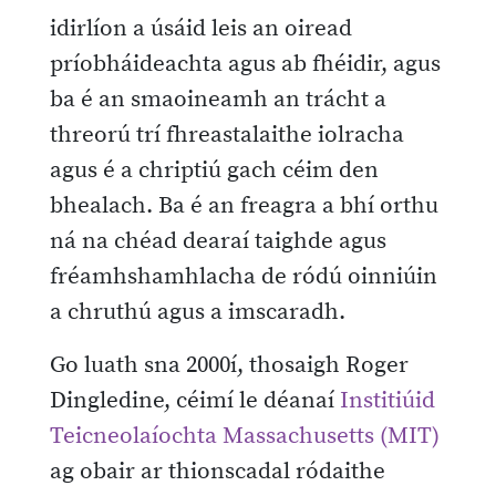
idirlíon a úsáid leis an oiread
príobháideachta agus ab fhéidir, agus
ba é an smaoineamh an trácht a
threorú trí fhreastalaithe iolracha
agus é a chriptiú gach céim den
bhealach. Ba é an freagra a bhí orthu
ná na chéad dearaí taighde agus
fréamhshamhlacha de ródú oinniúin
a chruthú agus a imscaradh.
Go luath sna 2000í, thosaigh Roger
Dingledine, céimí le déanaí
Institiúid
Teicneolaíochta Massachusetts (MIT)
ag obair ar thionscadal ródaithe