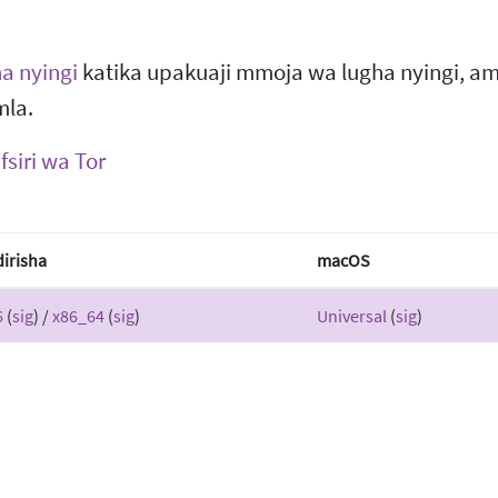
ha nyingi
katika upakuaji mmoja wa lugha nyingi, 
mla.
siri wa Tor
irisha
macOS
6
(
sig
) /
x86_64
(
sig
)
Universal
(
sig
)