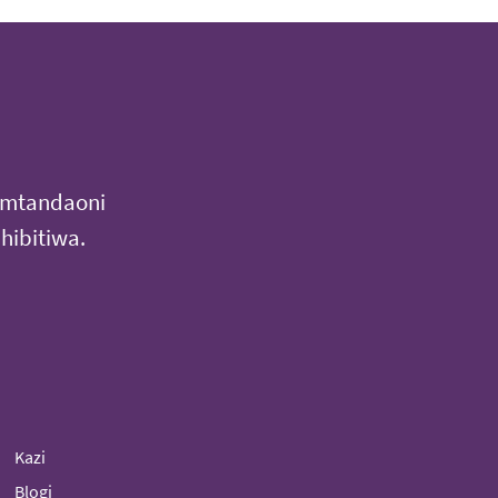
i mtandaoni
hibitiwa.
Kazi
Blogi