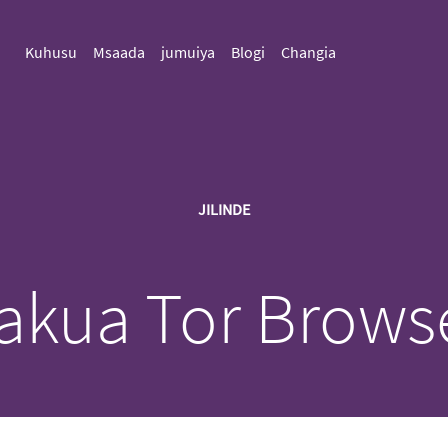
Kuhusu
Msaada
jumuiya
Blogi
Changia
JILINDE
akua Tor Brows