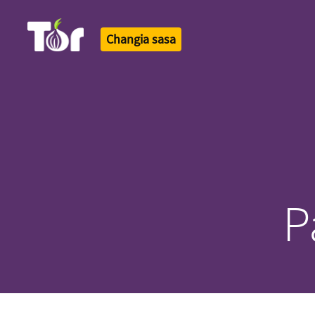
Changia sasa
Tor Logo
P