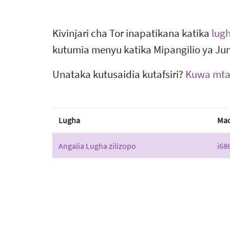
Kivinjari cha Tor inapatikana katika
lug
kutumia menyu katika Mipangilio ya Ju
Unataka kutusaidia kutafsiri?
Kuwa mtaf
Lugha
Mad
Angalia Lugha zilizopo
i68