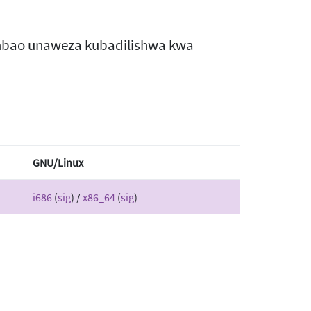
ambao unaweza kubadilishwa kwa
GNU/Linux
i686
(
sig
) /
x86_64
(
sig
)