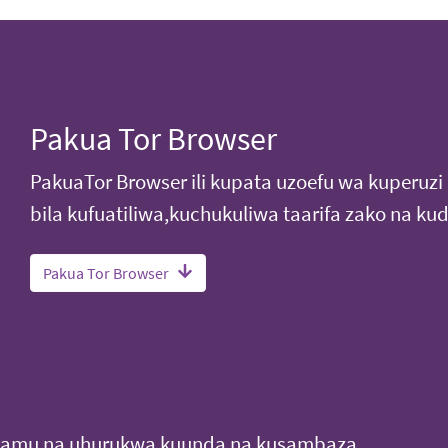
Pakua Tor Browser
PakuaTor Browser ili kupata uzoefu wa kuperuz
bila kufuatiliwa,kuchukuliwa taarifa zako na kud
Pakua Tor Browser
adamu na uhurukwa kuunda na kusambaza