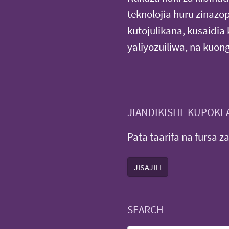
teknolojia huru zinazo
kutojulikana, kusaidia
yaliyozuiliwa, na kuo
JIANDIKISHE KUPOKEA
Pata taarifa na fursa z
JISAJILI
SEARCH