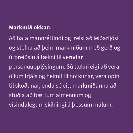
Markmið okkar:
Að hafa mannréttindi og frelsi að leiðarljósi
og stefna að þeim markmiðum með gerð og
útbreiðslu á tækni til verndar
persónuupplýsingum. Sú tækni eigi að vera
öllum frjáls og heimil til notkunar, vera opin
til skoðunar, enda sé eitt markmiðanna að
stuðla að bættum almennum og
vísindalegum skilningi á þessum málum.