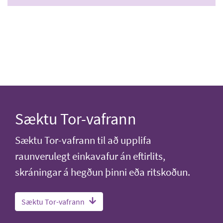
Sæktu Tor-vafrann
Sæktu Tor-vafrann til að upplifa
raunverulegt einkavafur án eftirlits,
skráningar á hegðun þinni eða ritskoðun.
Sæktu Tor-vafrann