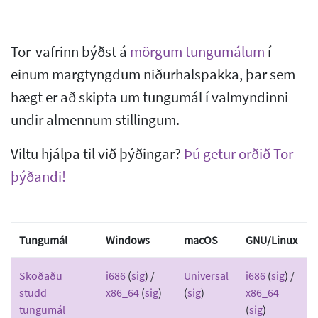
Tor-vafrinn býðst á
mörgum tungumálum
í
einum margtyngdum niðurhalspakka, þar sem
hægt er að skipta um tungumál í valmyndinni
undir almennum stillingum.
Viltu hjálpa til við þýðingar?
Þú getur orðið Tor-
þýðandi!
Tungumál
Windows
macOS
GNU/Linux
Skoðaðu
i686
(
sig
) /
Universal
i686
(
sig
) /
studd
x86_64
(
sig
)
(
sig
)
x86_64
tungumál
(
sig
)