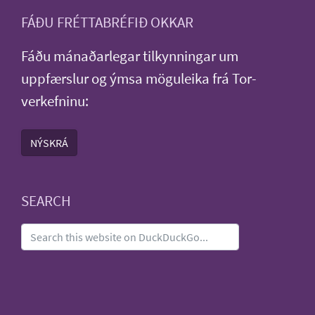
FÁÐU FRÉTTABRÉFIÐ OKKAR
Fáðu mánaðarlegar tilkynningar um
uppfærslur og ýmsa möguleika frá Tor-
verkefninu:
NÝSKRÁ
SEARCH