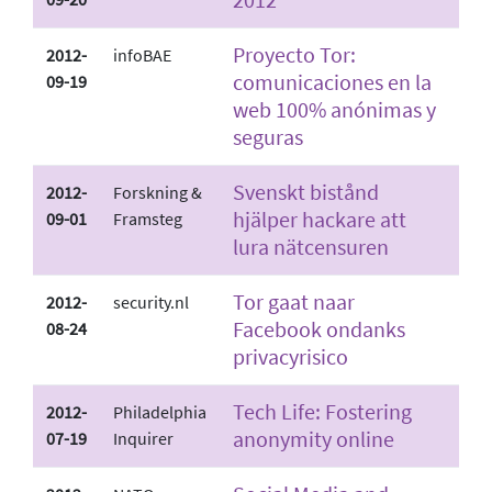
Proyecto Tor:
2012-
infoBAE
comunicaciones en la
09-19
web 100% anónimas y
seguras
Svenskt bistånd
2012-
Forskning &
hjälper hackare att
09-01
Framsteg
lura nätcensuren
Tor gaat naar
2012-
security.nl
Facebook ondanks
08-24
privacyrisico
Tech Life: Fostering
2012-
Philadelphia
anonymity online
07-19
Inquirer