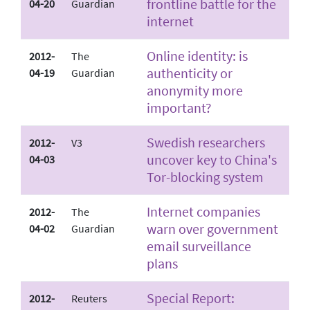
frontline battle for the
04-20
Guardian
internet
Online identity: is
2012-
The
authenticity or
04-19
Guardian
anonymity more
important?
Swedish researchers
2012-
V3
uncover key to China's
04-03
Tor-blocking system
Internet companies
2012-
The
warn over government
04-02
Guardian
email surveillance
plans
Special Report:
2012-
Reuters