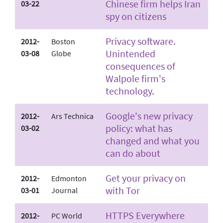
Chinese firm helps Iran
03-22
spy on citizens
Privacy software.
2012-
Boston
Unintended
03-08
Globe
consequences of
Walpole firm's
technology.
Google's new privacy
2012-
Ars Technica
policy: what has
03-02
changed and what you
can do about
Get your privacy on
2012-
Edmonton
with Tor
03-01
Journal
HTTPS Everywhere
2012-
PC World