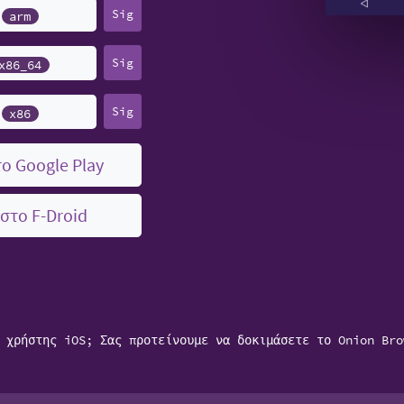
Sig
arm
Sig
x86_64
Sig
x86
ο Google Play
στο F-Droid
 χρήστης iOS; Σας προτείνουμε να δοκιμάσετε το Onion Bro