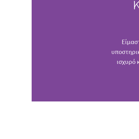
Είμασ
υποστηρικ
ισχυρό 