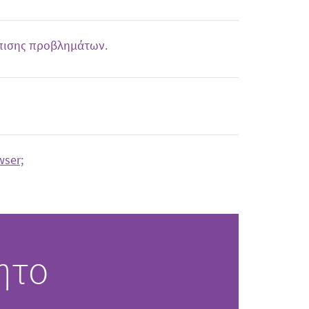
πισης προβλημάτων.
ser;
ητο