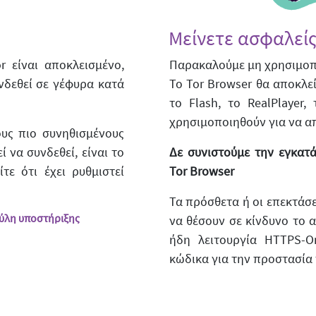
Μείνετε ασφαλεί
 είναι αποκλεισμένο,
Παρακαλούμε μη χρησιμοποι
νδεθεί σε γέφυρα κατά
Το Tor Browser θα αποκλε
το Flash, το RealPlayer
χρησιμοποιηθούν για να απ
ους πιο συνηθισμένους
 να συνδεθεί, είναι το
Δε συνιστούμε την εγκατ
τε ότι έχει ρυθμιστεί
Tor Browser
Τα πρόσθετα ή οι επεκτάσε
πύλη υποστήριξης
να θέσουν σε κίνδυνο το α
ήδη λειτουργία HTTPS-On
κώδικα για την προστασία 