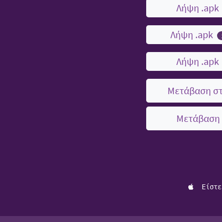
Λήψη .apk
Λήψη .apk
Λήψη .apk
Μετάβαση στ
Μετάβαση 
Είστε