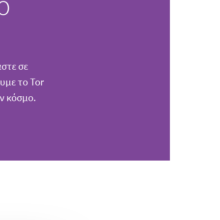
ο
στε σε
υμε το Tor
ν κόσμο.