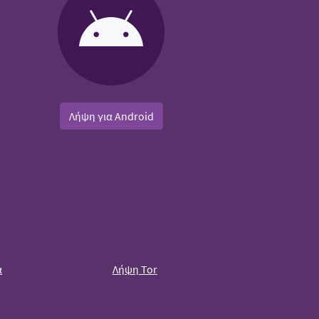
Λήψη για Android
α
Λήψη Tor