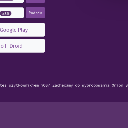
Podpis
x86
 Google Play
do F-Droid
teś użytkownikiem iOS? Zachęcamy do wypróbowania Onion B