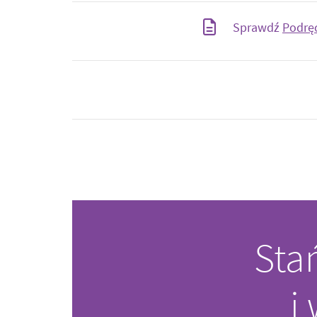
Sprawdź
Podrę
Sta
i