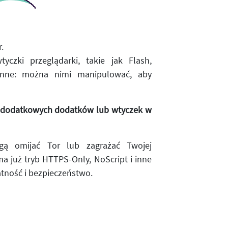
.
yczki przeglądarki, takie jak Flash,
 inne: można nimi manipulować, aby
a dodatkowych dodatków lub wtyczek w
gą omijać Tor lub zagrażać Twojej
a już tryb HTTPS-Only, NoScript i inne
atność i bezpieczeństwo.