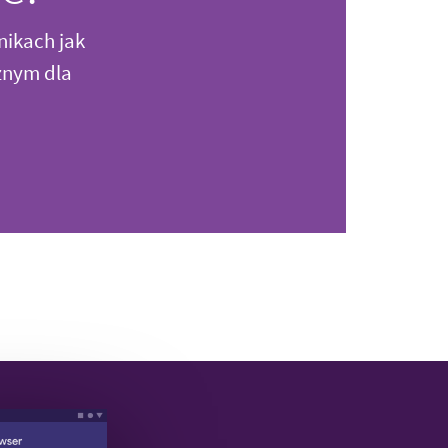
nikach jak
znym dla