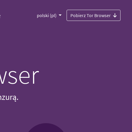
ę
polski (pl)
Pobierz Tor Browser
wser
nzurą.