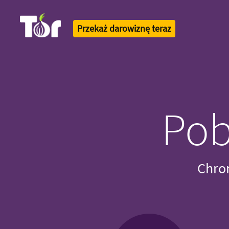
Przekaż darowiznę teraz
Tor Logo
Pob
Chroń