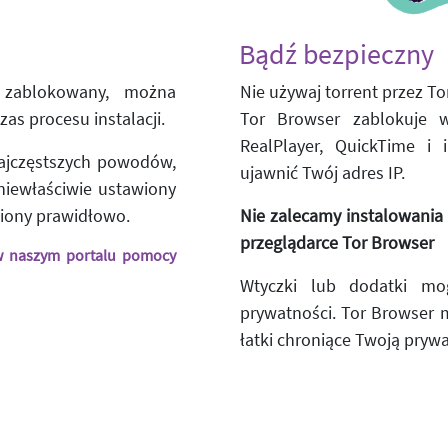
Bądź bezpieczny
t zablokowany, można
Nie używaj torrent przez Tor
as procesu instalacji.
Tor Browser zablokuje wt
RealPlayer, QuickTime i
najczęstszych powodów,
ujawnić Twój adres IP.
 niewłaściwie ustawiony
wiony prawidłowo.
Nie zalecamy instalowani
przeglądarce Tor Browser
 w naszym portalu pomocy
Wtyczki lub dodatki mo
prywatności. Tor Browser m
łatki chroniące Twoją pryw