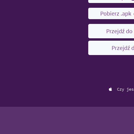
Pobierz .apk
Przejdź do
Przejdź 
Czy jes