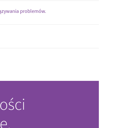
iązywania problemów.
ości
e.