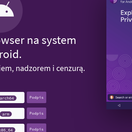
owser na system
roid.
iem, nadzorem i cenzurą.
Podpis
arch64
Podpis
arm
Podpis
x86_64