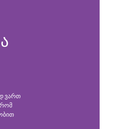
თ
ა
ად ვართ
 რომ
ნობით